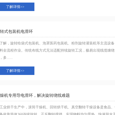
了解详情>>
转式包装机电滑环
了解，旋转给袋式包装机、泡罩医药包装机、粉剂旋转灌装机等主流设备
料全流程作业。传统布线方式无法适配持续旋转工况，极易出现线缆缠绕
多......
了解详情>>
燥机专用导电滑环，解决旋转绕线难题
工业烘干生产中，滚筒干燥机、回转烘干机、真空翻转干燥设备是食品、
备依靠筒体360连续旋转、正反翻转搅拌，实现物料均匀受热、快速脱