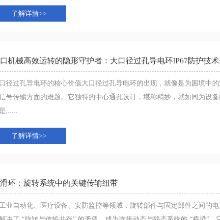
了解详情>>
口机械高效运转的隐形守护者：大口径过孔导电环IP67防护技
口径过孔导电环的核心价值大口径过孔导电环的出现，就像是为困境中的
信号传输方面的难题。它独特的中心通孔设计，堪称精妙，就如同为设备内
......
了解详情>>
滑环：旋转系统中的关键传输纽带
工业自动化、医疗设备、安防监控等领域，旋转部件与固定部件之间的电
解决了 “旋转与传输共存” 的矛盾，成为连接动态与静态系统的 “桥梁