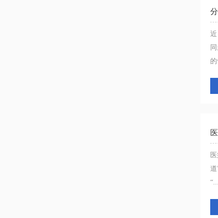
分
近
同
的气
医
医
道
“..