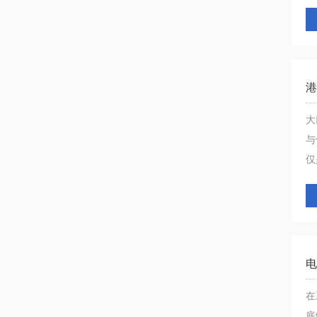
港
大
与
仅是
电
在
底