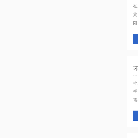
在
兆
限，
环
环
半
需实