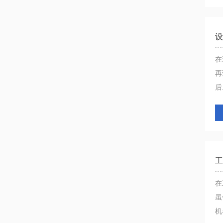
设
在
再
后.
工
在
虽
机器